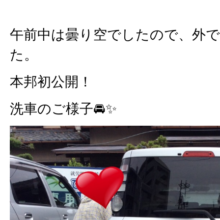
午前中は曇り空でしたので、外
た。
本邦初公開！
洗車のご様子🚘✨