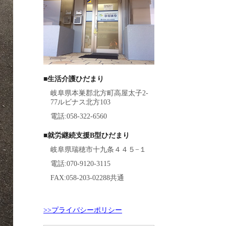
■生活介護ひだまり
岐阜県本巣郡北方町高屋太子2-
77ルビナス北方103
電話:058-322-6560
■就労継続支援B型ひだまり
岐阜県瑞穂市十九条４４５−１
電話:070-9120-3115
FAX:058-203-02288共通
>>プライバシーポリシー