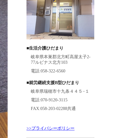
■生活介護ひだまり
岐阜県本巣郡北方町高屋太子2-
77ルビナス北方103
電話:058-322-6560
■就労継続支援B型ひだまり
岐阜県瑞穂市十九条４４５−１
電話:070-9120-3115
FAX:058-203-02288共通
>>プライバシーポリシー