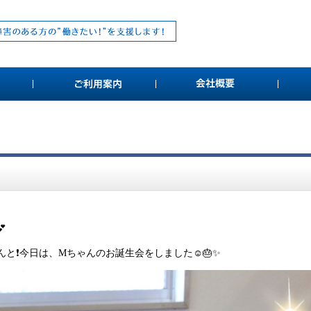

んと❗️今日は、Mちゃんのお誕生会をしました☺️🎂✨