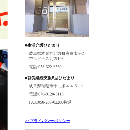
■生活介護ひだまり
岐阜県本巣郡北方町高屋太子2-
77ルビナス北方103
電話:058-322-6560
■就労継続支援B型ひだまり
岐阜県瑞穂市十九条４４５−１
電話:070-9120-3115
FAX:058-203-02288共通
>>プライバシーポリシー