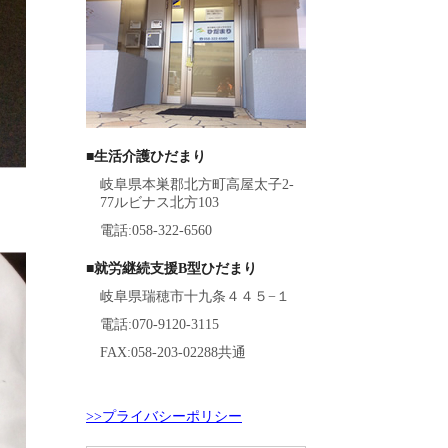
■生活介護ひだまり
岐阜県本巣郡北方町高屋太子2-
77ルビナス北方103
電話:058-322-6560
■就労継続支援B型ひだまり
岐阜県瑞穂市十九条４４５−１
電話:070-9120-3115
FAX:058-203-02288共通
>>プライバシーポリシー