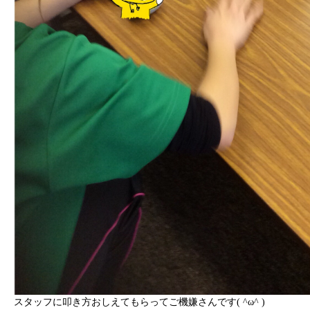
スタッフに叩き方おしえてもらってご機嫌さんです( ^ω^ )