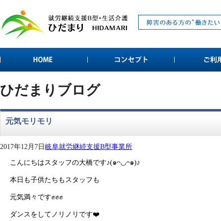
ひだまりブログ
元気モリモリ
2017年12月7日
岐阜就労継続支援B型事業所
こんにちはスタッフの大橋です♪(๑ᴖ◡ᴖ๑)♪
本日も子供たちもスタッフも
元気満々です✊️✊️✊️
ダンスをしてノリノリです❤️