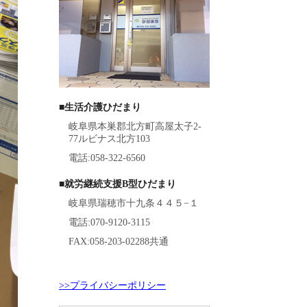
■生活介護ひだまり
岐阜県本巣郡北方町高屋太子2-
77ルビナス北方103
電話:058-322-6560
■就労継続支援B型ひだまり
岐阜県瑞穂市十九条４４５−１
電話:070-9120-3115
FAX:058-203-02288共通
>>プライバシーポリシー