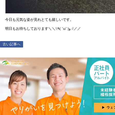
今日も元気な姿が見れとても嬉しいです。
明日もお待ちしております＼＼\\٩( ‘ω’ )و //／／
古い記事へ