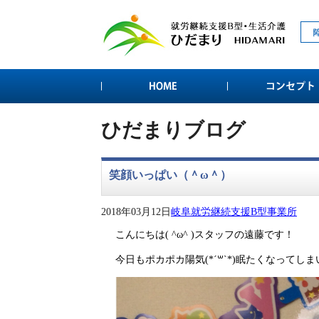
ひだまりブログ
笑顔いっぱい（＾ω＾）
2018年03月12日
岐阜就労継続支援B型事業所
こんにちは( ^ω^ )スタッフの遠藤です！
今日もポカポカ陽気(*´꒳`*)眠たくなってし