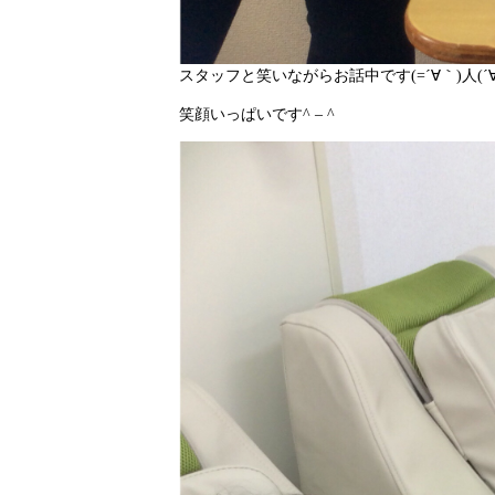
スタッフと笑いながらお話中です(=´∀｀)人(´∀
笑顔いっぱいです^ – ^