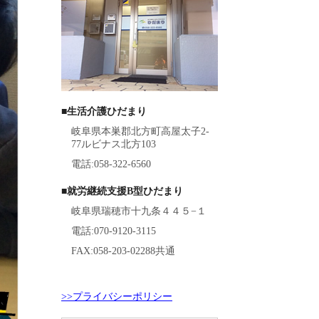
■生活介護ひだまり
岐阜県本巣郡北方町高屋太子2-
77ルビナス北方103
電話:058-322-6560
■就労継続支援B型ひだまり
岐阜県瑞穂市十九条４４５−１
電話:070-9120-3115
FAX:058-203-02288共通
>>プライバシーポリシー