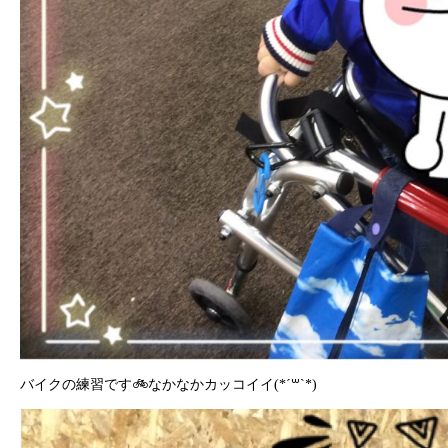
バイクの練習です🚲なかなかカッコイイ(*´꒳`*)