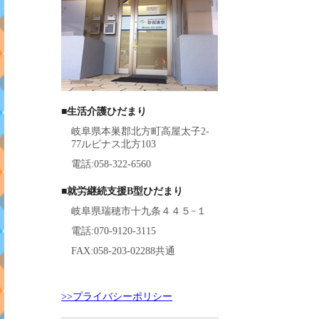
■生活介護ひだまり
岐阜県本巣郡北方町高屋太子2-
77ルビナス北方103
電話:058-322-6560
■就労継続支援B型ひだまり
岐阜県瑞穂市十九条４４５−１
電話:070-9120-3115
FAX:058-203-02288共通
>>プライバシーポリシー