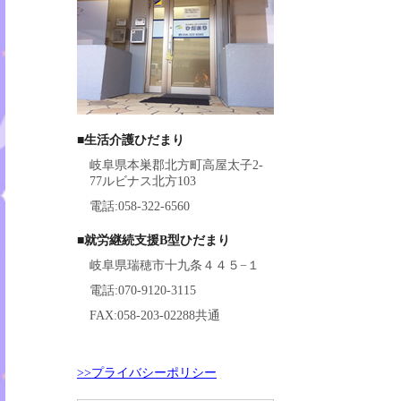
■生活介護ひだまり
岐阜県本巣郡北方町高屋太子2-
77ルビナス北方103
電話:058-322-6560
■就労継続支援B型ひだまり
岐阜県瑞穂市十九条４４５−１
電話:070-9120-3115
FAX:058-203-02288共通
>>プライバシーポリシー