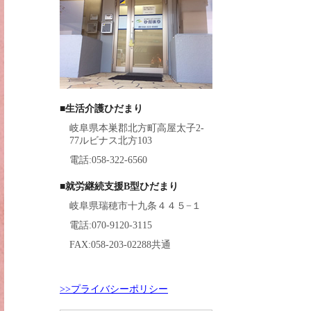
■生活介護ひだまり
岐阜県本巣郡北方町高屋太子2-
77ルビナス北方103
電話:058-322-6560
■就労継続支援B型ひだまり
岐阜県瑞穂市十九条４４５−１
電話:070-9120-3115
FAX:058-203-02288共通
>>プライバシーポリシー