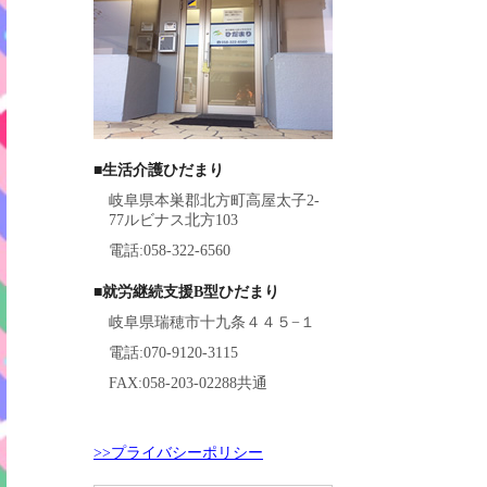
■生活介護ひだまり
岐阜県本巣郡北方町高屋太子2-
77ルビナス北方103
電話:058-322-6560
■就労継続支援B型ひだまり
岐阜県瑞穂市十九条４４５−１
電話:070-9120-3115
FAX:058-203-02288共通
>>プライバシーポリシー