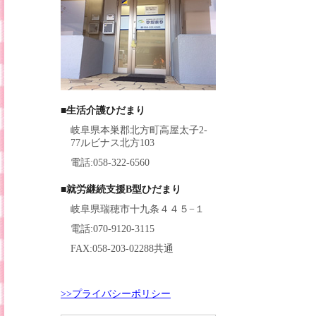
■生活介護ひだまり
岐阜県本巣郡北方町高屋太子2-
77ルビナス北方103
電話:058-322-6560
■就労継続支援B型ひだまり
岐阜県瑞穂市十九条４４５−１
電話:070-9120-3115
FAX:058-203-02288共通
>>プライバシーポリシー