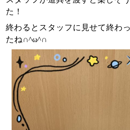
た！
終わるとスタッフに見せて終わ
たね∩^ω^∩