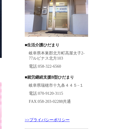
■生活介護ひだまり
岐阜県本巣郡北方町高屋太子2-
77ルビナス北方103
電話:058-322-6560
■就労継続支援B型ひだまり
岐阜県瑞穂市十九条４４５−１
電話:070-9120-3115
FAX:058-203-02288共通
>>プライバシーポリシー