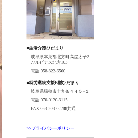
■生活介護ひだまり
岐阜県本巣郡北方町高屋太子2-
77ルビナス北方103
電話:058-322-6560
■就労継続支援B型ひだまり
岐阜県瑞穂市十九条４４５−１
電話:070-9120-3115
FAX:058-203-02288共通
>>プライバシーポリシー