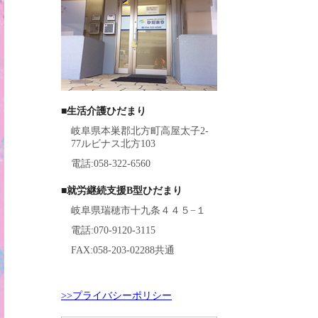
■生活介護ひだまり
岐阜県本巣郡北方町高屋太子2-
77ルビナス北方103
電話:058-322-6560
■就労継続支援B型ひだまり
岐阜県瑞穂市十九条４４５−１
電話:070-9120-3115
FAX:058-203-02288共通
>>プライバシーポリシー