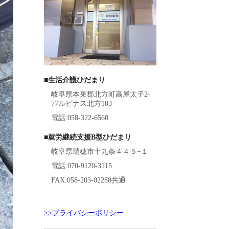
■生活介護ひだまり
岐阜県本巣郡北方町高屋太子2-
77ルビナス北方103
電話:058-322-6560
■就労継続支援B型ひだまり
岐阜県瑞穂市十九条４４５−１
電話:070-9120-3115
FAX:058-203-02288共通
>>プライバシーポリシー