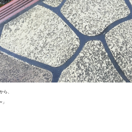
から、
〜」