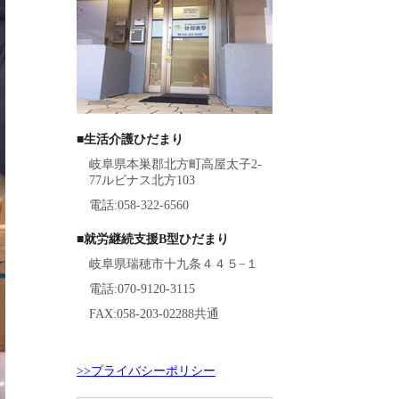
■生活介護ひだまり
岐阜県本巣郡北方町高屋太子2-
77ルビナス北方103
電話:058-322-6560
■就労継続支援B型ひだまり
岐阜県瑞穂市十九条４４５−１
電話:070-9120-3115
FAX:058-203-02288共通
>>プライバシーポリシー